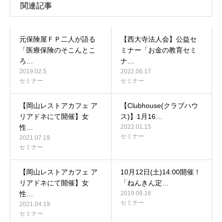
関連記事
元保険屋ＦＰ二人が語る
【西大寺法人会】公益セ
「医療保険のそこんとこ
ミナー「お金の教育セミ
ろ…
ナ…
2019.02.5
2022.06.17
セミナー
セミナー
【岡山レストアカフェ ア
【Clubhouse(クラブハウ
リアドネにて開催】女
ス)】1月16…
性…
2022.01.15
セミナー
2021.07.19
セミナー
【岡山レストアカフェ ア
10月12日(土)14:00開催！
リアドネにて開催】女
「ねんきん定…
性…
2019.09.16
セミナー
2021.04.19
セミナー