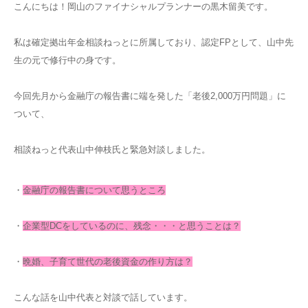
こんにちは！岡山のファイナシャルプランナーの黒木留美です。
私は確定拠出年金相談ねっとに所属しており、認定FPとして、山中先
生の元で修行中の身です。
今回先月から金融庁の報告書に端を発した「老後2,000万円問題」に
ついて、
相談ねっと代表山中伸枝氏と緊急対談しました。
・
金融庁の報告書について思うところ
・
企業型DCをしているのに、残念・・・と思うことは？
・
晩婚、子育て世代の老後資金の作り方は？
こんな話を山中代表と対談で話しています。