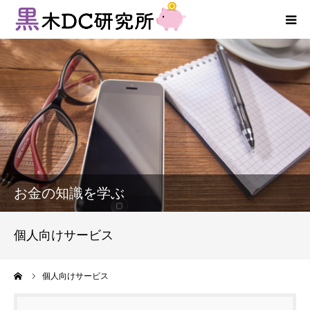
法人向けサービス
個人向けサービス
コラム
新着情報
お金の知識を学ぶ
お客様の声
個人向けサービス
プロフィール
ーム
個人向けサービス
お問い合わせ