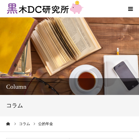
法人向けサービス
個人向けサービス
コラム
新着情報
Column
お客様の声
コラム
プロフィール
ーム
コラム
公的年金
お問い合わせ