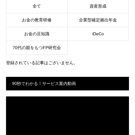
全て
資産形成
お金の教育研修
企業型確定拠出年金
お金の豆知識
iDeCo
70代の親をもつFP研究会
登録されている記事はございません。
90秒でわかる！サービス案内動画
動
画
プ
レ
ー
ヤ
ー