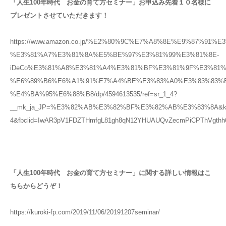
「人生100年時代 お金の育て方セミナー」お申込み先着１０名様に
プレゼントさせていただきます！
https://www.amazon.co.jp/%E2%80%9C%E7%A8%8E%E9%87%91%
%E3%81%A7%E3%81%8A%E5%BE%97%E3%81%99%E3%81%8E-
iDeCo%E3%81%A8%E3%81%A4%E3%81%BF%E3%81%9F%E3%81
%E6%89%B6%E6%A1%91%E7%A4%BE%E3%83%A0%E3%83%83%E
%E4%BA%95%E6%88%B8/dp/4594613535/ref=sr_1_4?
__mk_ja_JP=%E3%82%AB%E3%82%BF%E3%82%AB%E3%83%8A&ke
4&fbclid=IwAR3pV1FDZTHmfgL81gh8qN12YHUAUQvZecmPiCPThVgthh
「人生100年時代 お金の育て方セミナー」に関する詳しい情報はこ
ちらからどうぞ！
https://kuroki-fp.com/2019/11/06/20191207seminar/