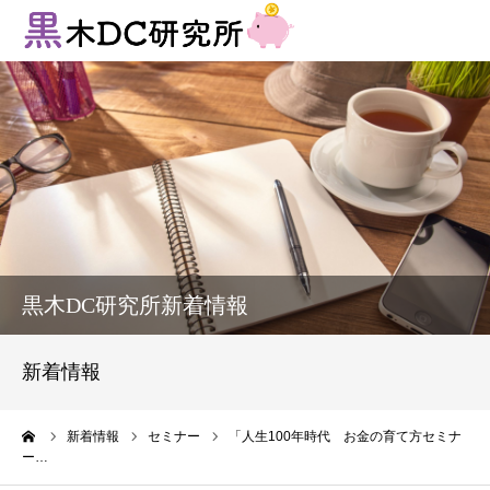
法人向けサービス
個人向けサービス
コラム
新着情報
黒木DC研究所新着情報
お客様の声
新着情報
プロフィール
ーム
新着情報
セミナー
「人生100年時代 お金の育て方セミナ
ー…
お問い合わせ