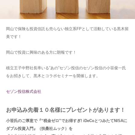
岡山で保険も投資信託も売らない独立系FPとして活動している黒木留
美です！
岡山で投資に興味のある方に朗報です！
積立王子中野社長率いる”あの”セゾン投信のセゾン投信の小笹俊一氏
をお招きして、黒木とコラボセミナーを開催します。
セゾン投信株式会社
お申込み先着１０名様にプレゼントがあります！
小笹氏のご厚意で『“税金ゼロ”でお得すぎ! iDeCoとつみたてNISAに
ダブル投資入門』（扶桑社ムック）を