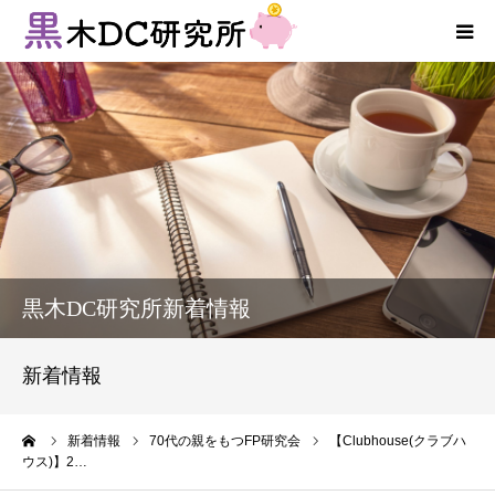
法人向けサービス
個人向けサービス
コラム
新着情報
黒木DC研究所新着情報
お客様の声
新着情報
プロフィール
ーム
新着情報
70代の親をもつFP研究会
【Clubhouse(クラブハ
ウス)】2…
お問い合わせ