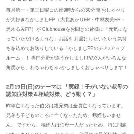
毎月第一・第三日曜日の夜9時からの30分間 おしゃべり
が大好きなかしましFP（大北あかりFP・中林友美FP・
黒木るみFP）が Clubhouseをお聞きの皆様に「元気にな
っていただけるような」お話を お届けしたいという気持
ちを込めてお送りしている「かしましFPのチア♪アップ
ルーム」！ 専門分野が違うかしましFPの3人がいろんな
角度から、わちゃわちゃ♪かしましくおしゃべりします！
2月19日(日)のテーマは 「実録！子がいない叔母の
認知症対策＆相続対策、どう動く？」
昨年亡くなった伯父は親兄弟は全員亡くなっています。
兄弟も子どものころに亡くなったため、甥姪もいませ
ん。 ですから、相続人は伯母一人だったため、特に問題