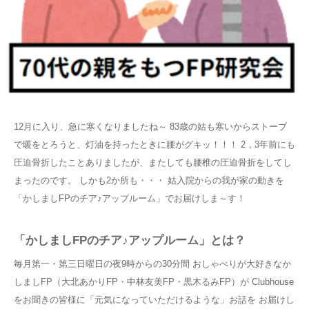
12月に入り、急に寒くなりましたね～ 83歳の姑も寒いからストーブ
で暖をとろうと、灯油を持ったときに腰がグキッ！！！ 2，3年前にも
圧迫骨折したことありましたが、またしても腰椎の圧迫骨折をしてし
まったのです。 しかも2か所も・・・ 姑入院からの我が家の動きを
「かしましFPのチア♪アップルーム」でお届けしま～す！
「かしましFPのチア♪アップルーム」とは？
毎月第一・第三日曜日の夜9時からの30分間 おしゃべりが大好きなか
しましFP（大北あかりFP・中林友美FP・黒木るみFP）が Clubhouse
をお聞きの皆様に「元気になっていただけるような」お話を お届けし