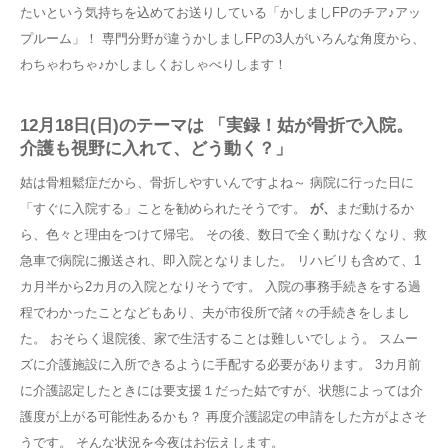
たいという気持ちを込めてお送りしている「かしましFPのチア♪アッ
プルーム」！ 専門分野が違うかしましFPの3人がいろんな角度から、
わちゃわちゃ♪かしましくおしゃべりします！
12月18日(日)のテーマは 「実録！姑が骨折で入院。
介護も視野に入れて、どう動く？」
姑は骨粗鬆症だから、骨折しやすいんですよね～ 病院に行った日に
「すぐに入院する」ことを勧められたそうです。
が、
まだ動けるか
ら、色々と理由をつけて帰宅。 その後、数日で全く動けなくなり、救
急車で病院に搬送され、即入院となりました。 リハビリも含めて、1
カ月半から2カ月の入院となりそうです。 入院の事務手続きをする過
程でわかったことなどもあり、夫が市役所で諸々の手続きをしまし
た。 おそらく退院後、家で生活することは難しいでしょう。 スムー
ズに介護施設に入所できるように手配する必要があります。 3カ月前
に介護認定したときには要支援１だった姑ですが、状態によっては介
護度が上がる可能性あるかも？ 再度介護認定の申請をした方がよさそ
うです。 そんな状況を今夜はお伝えします。