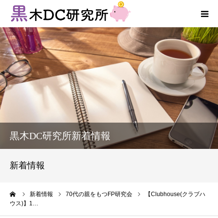
法人向けサービス
個人向けサービス
コラム
新着情報
黒木DC研究所新着情報
お客様の声
新着情報
プロフィール
ーム
新着情報
70代の親をもつFP研究会
【Clubhouse(クラブハ
ウス)】1…
お問い合わせ