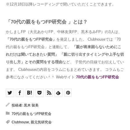
※12月18日以降レコーディングで聞いていただくことできます。
「70代の親をもつFP研究会 」とは？
かしましFP（大北あかりFP、中林友美FP、黒木るみFP）の3人は、
「70代の親をもつFP研究会」
を発足しました。 Clubhouseでは「70
代の親をもつFP研究会」と連動して、
「親が将来困らないためにこ
れだけは聞いておきたい質問」
「親に切り出すタイミングや上手な切
り出し方」とその質問をする理由
など、 子世代の目線でお伝えしてい
ます。 Clubhouseの内容をコラムにもまとめていきます。 コラムもご
参考になさってください＾＾ Webサイト:
70代の親をもつFP研究会
投稿者:
黒木 留美
70代の親をもつFP研究会
Clubhouse
,
親元気研究会