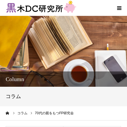
法人向けサービス
個人向けサービス
コラム
新着情報
Column
お客様の声
コラム
プロフィール
ーム
コラム
70代の親をもつFP研究会
お問い合わせ