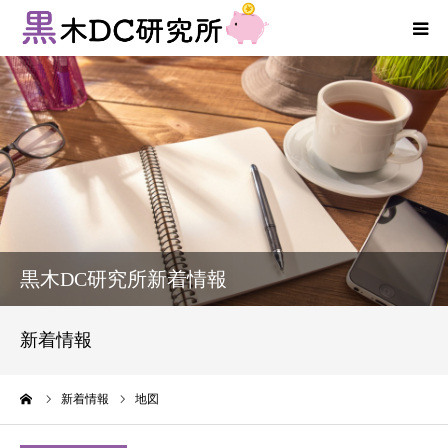
法人向けサービス
個人向けサービス
コラム
新着情報
黒木DC研究所新着情報
お客様の声
新着情報
プロフィール
ーム
新着情報
地図
お問い合わせ