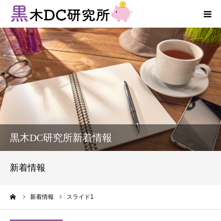
法人向けサービス
個人向けサービス
コラム
新着情報
黒木DC研究所新着情報
お客様の声
新着情報
プロフィール
ーム
新着情報
スライド1
お問い合わせ