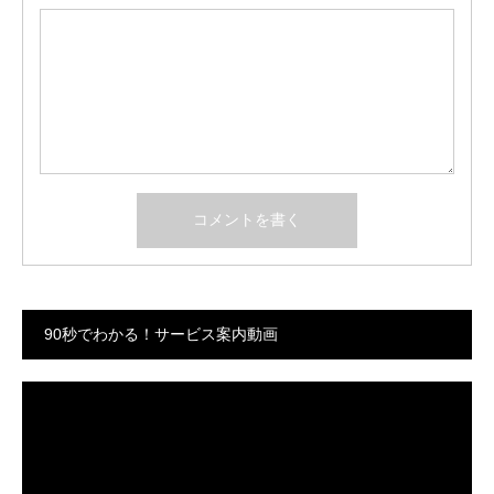
90秒でわかる！サービス案内動画
動
画
プ
レ
ー
ヤ
ー