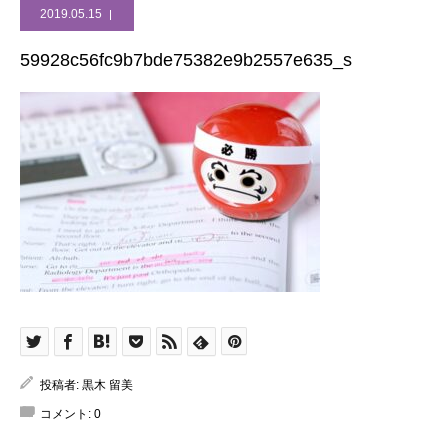
2019.05.15
59928c56fc9b7bde75382e9b2557e635_s
投稿者:
黒木 留美
コメント:
0