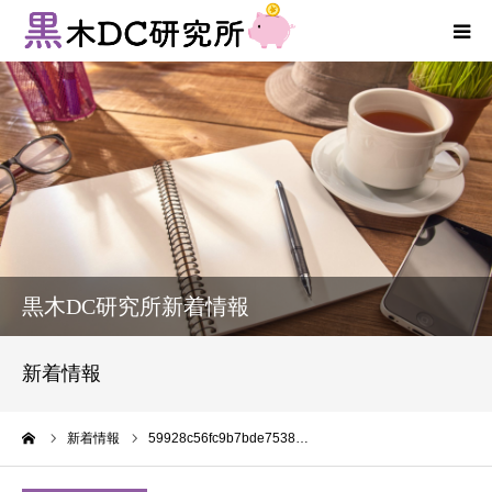
法人向けサービス
個人向けサービス
コラム
新着情報
黒木DC研究所新着情報
お客様の声
新着情報
プロフィール
ーム
新着情報
59928c56fc9b7bde7538…
お問い合わせ