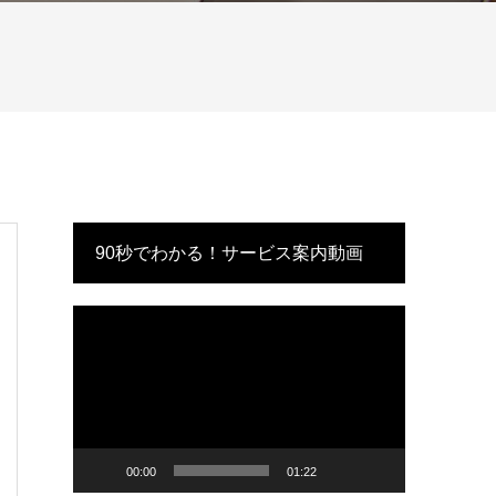
90秒でわかる！サービス案内動画
動
画
プ
レ
ー
ヤ
ー
00:00
01:22