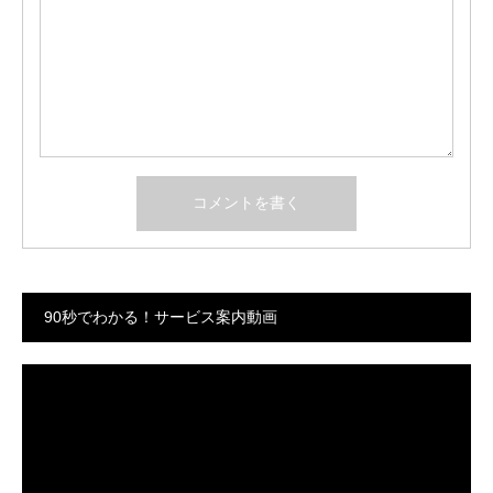
90秒でわかる！サービス案内動画
動
画
プ
レ
ー
ヤ
ー