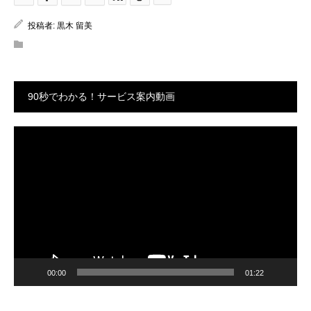
投稿者:
黒木 留美
90秒でわかる！サービス案内動画
動
画
プ
レ
ー
ヤ
ー
00:00
01:22