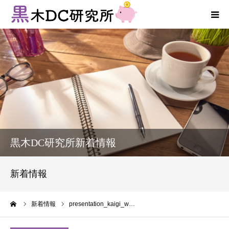
法人向けサービス
個人向けサービス
コラム
新着情報
黒木DC研究所新着情報
お客様の声
新着情報
プロフィール
ーム
新着情報
presentation_kaigi_w…
お問い合わせ