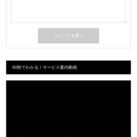
90秒でわかる！サービス案内動画
動
画
プ
レ
ー
ヤ
ー