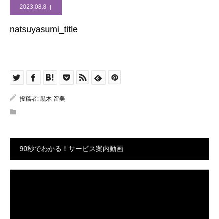
2023.08.8
natsuyasumi_title
投稿者:
黒木 留美
90秒でわかる！サービス案内動画
動
画
プ
レ
ー
ヤ
ー