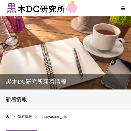
法人向けサービス
個人向けサービス
コラム
新着情報
黒木DC研究所新着情報
お客様の声
新着情報
プロフィール
ーム
新着情報
natsuyasumi_title
お問い合わせ