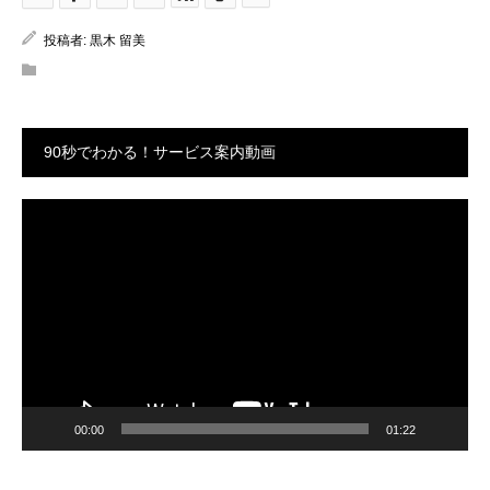
投稿者:
黒木 留美
90秒でわかる！サービス案内動画
動
画
プ
レ
ー
ヤ
ー
00:00
01:22