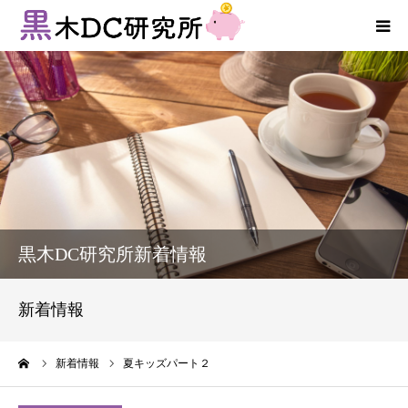
法人向けサービス
個人向けサービス
コラム
新着情報
黒木DC研究所新着情報
お客様の声
新着情報
プロフィール
ーム
新着情報
夏キッズパート２
お問い合わせ