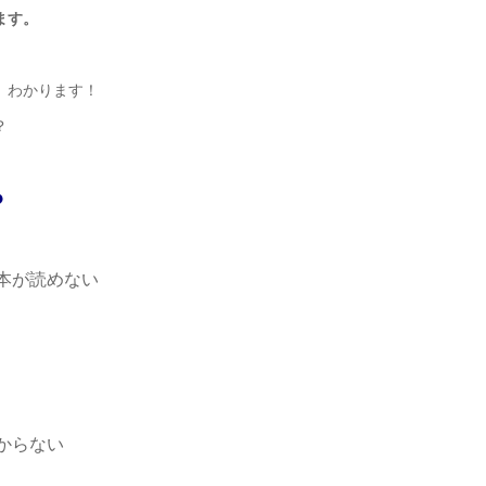
ます。
、わかります！
？
？
本が読めない
からない