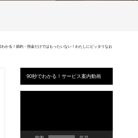
けばわかる！節約・預金だけではもったいない！わたしにピッタリなお
90秒でわかる！サービス案内動画
動
画
プ
レ
ー
ヤ
ー
00:00
01:22