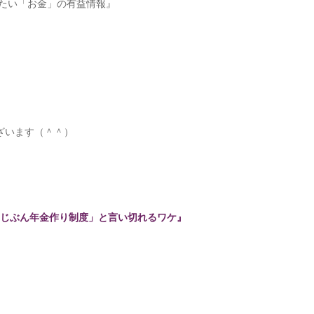
きたい「お金」の有益情報』
ざいます（＾＾）
強のじぶん年金作り制度」と言い切れるワケ』