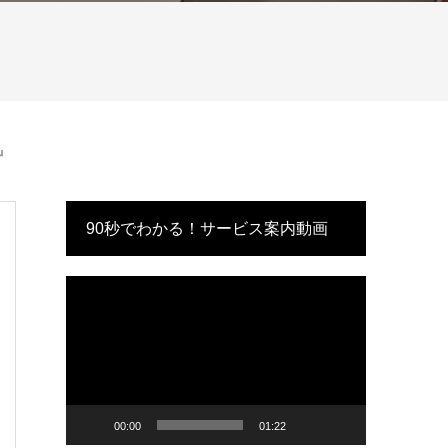
』
90秒でわかる！サービス案内動画
動
画
プ
レ
ー
ヤ
ー
00:00
01:22