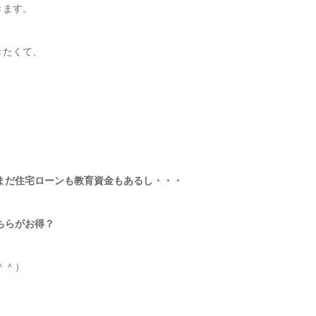
きます。
きたくて、
まだ住宅ローンも教育資金もあるし・・・
ちらがお得？
＾＾）