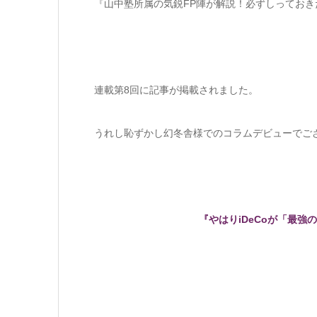
『山中塾所属の気鋭FP陣が解説！必ずしってお
連載第8回に記事が掲載されました。
うれし恥ずかし幻冬舎様でのコラムデビューでご
『やはりiDeCoが「最