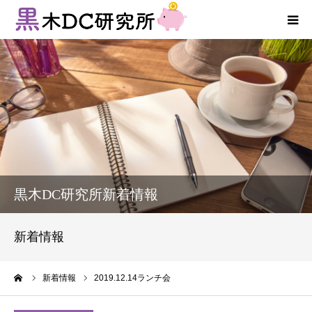
法人向けサービス
個人向けサービス
コラム
新着情報
黒木DC研究所新着情報
お客様の声
新着情報
プロフィール
ーム
新着情報
2019.12.14ランチ会
お問い合わせ