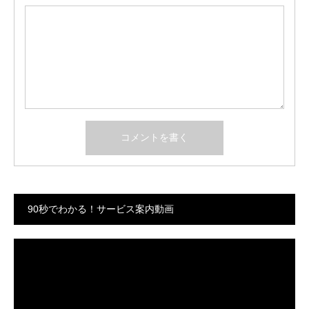
90秒でわかる！サービス案内動画
動
画
プ
レ
ー
ヤ
ー