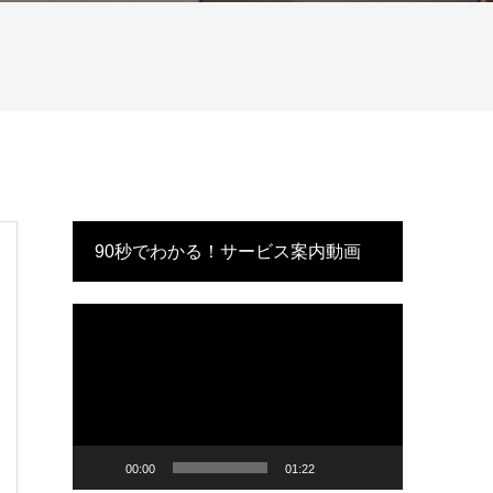
90秒でわかる！サービス案内動画
動
画
プ
レ
ー
ヤ
ー
00:00
01:22