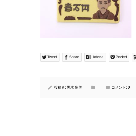
Tweet
Share
Hatena
Pocket
投稿者:
黒木 留美
コメント:
0