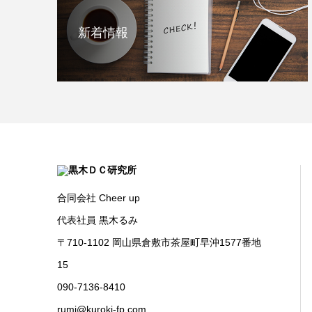
新着情報
合同会社 Cheer up
代表社員 黒木るみ
〒710-1102 岡山県倉敷市茶屋町早沖1577番地
15
090-7136-8410
rumi@kuroki-fp.com