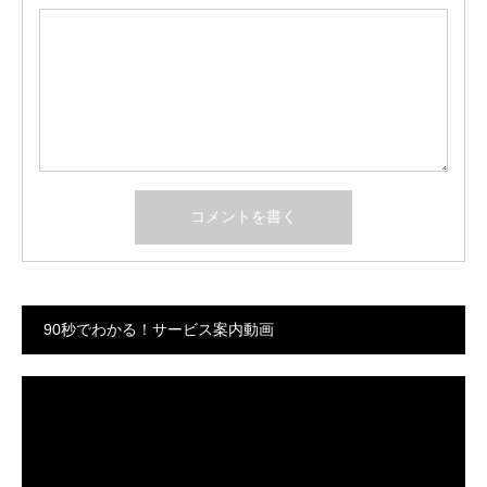
90秒でわかる！サービス案内動画
動
画
プ
レ
ー
ヤ
ー