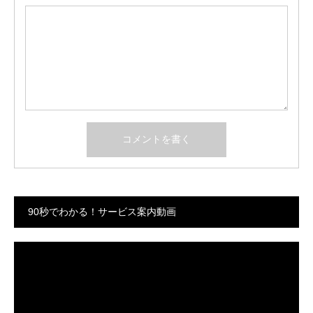
90秒でわかる！サービス案内動画
動
画
プ
レ
ー
ヤ
ー