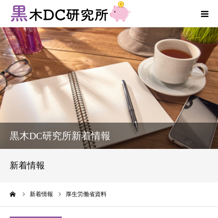
法人向けサービス
個人向けサービス
コラム
新着情報
黒木DC研究所新着情報
お客様の声
新着情報
プロフィール
ーム
新着情報
厚生労働省資料
お問い合わせ