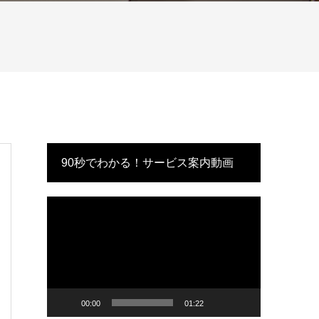
90秒でわかる！サービス案内動画
動
画
プ
レ
ー
ヤ
ー
00:00
01:22