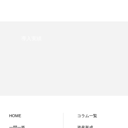
導入実績
HOME
コラム一覧
一問一答
資産形成