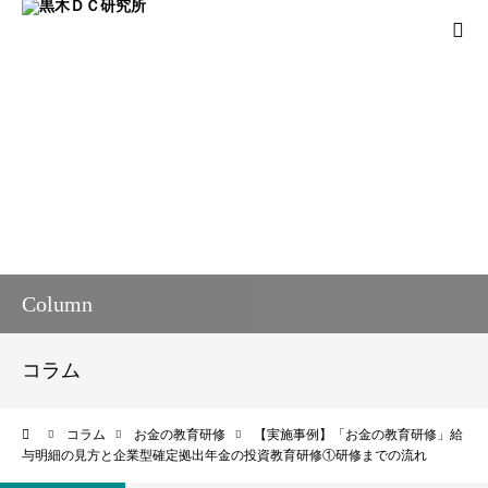
法人向けサービス
個人向けサービス
コラム
新着情報
Column
お客様の声
コラム
プロフィール
ーム
コラム
お金の教育研修
【実施事例】「お金の教育研修」給
与明細の見方と企業型確定拠出年金の投資教育研修①研修までの流れ
お問い合わせ