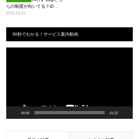
らの制度が向いてる？iD…
2021.03.22
90秒でわかる！サービス案内動画
動
画
プ
レ
ー
ヤ
ー
00:00
01:22